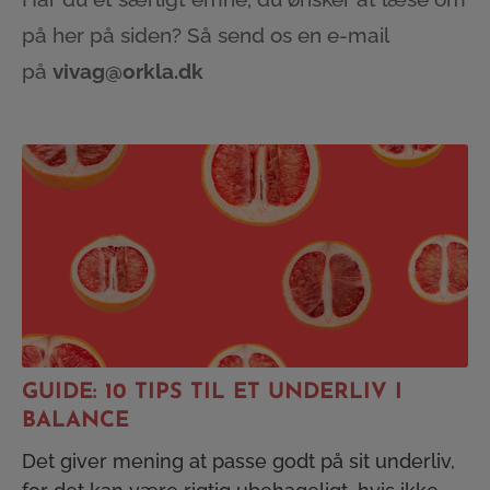
på her på siden? Så send os en e-mail
på
vivag@orkla.dk
GUIDE: 10 TIPS TIL ET UNDERLIV I
BALANCE
Det giver mening at passe godt på sit underliv,