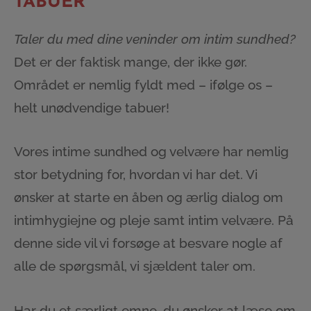
TABUER
Taler du med dine veninder om intim sundhed?
Det er der faktisk mange, der ikke gør.
Området er nemlig fyldt med – ifølge os –
helt unødvendige tabuer!
Vores intime sundhed og velvære har nemlig
stor betydning for, hvordan vi har det. Vi
ønsker at starte en åben og ærlig dialog om
intimhygiejne og pleje samt intim velvære. På
denne side vil vi forsøge at besvare nogle af
alle de spørgsmål, vi sjældent taler om.
Har du et særligt emne, du ønsker at læse om