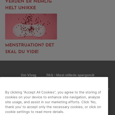
VERDEN ER NEMLIG
HELT UNIKKE
MENSTRUATION? DET
SKAL DU VIDE!
Om Vivag
FAQ – Mest stillede spørgsmål
Ansvarserklæring
GDPR og Cookies
Vores hjemmeside placerer cookies på din enhed, hvis du har accepteret
By clicking “Accept All Cookies”, you agree to the storing of
det i indstillingerne i din browser. Cookies bruges til at forbedre
cookies on your device to enhance site navigation, analyze
hjemmesiden samt til analyse og interessebaseret reklame.
site usage, and assist in our marketing efforts. Click ‘No,
thank you’ to accept only the necessary cookies, or click on
cookie settings to read more details.