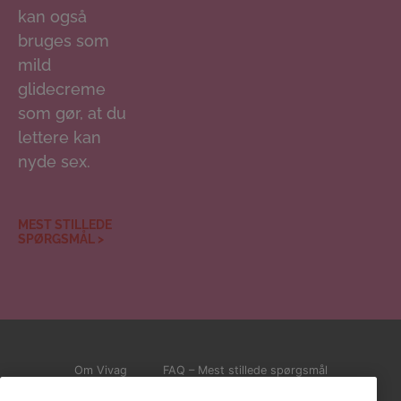
kan også
bruges som
mild
glidecreme
som gør, at du
lettere kan
nyde sex.
MEST STILLEDE
SPØRGSMÅL >
Om Vivag
FAQ – Mest stillede spørgsmål
Ansvarserklæring
GDPR og Cookies