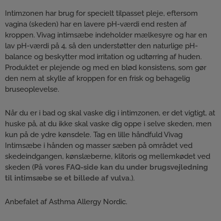
Intimzonen har brug for specielt tilpasset pleje, eftersom
vagina (skeden) har en lavere pH-værdi end resten af
kroppen. Vivag intimsæbe indeholder mælkesyre og har en
lav pH-værdi på 4, så den understøtter den naturlige pH-
balance og beskytter mod irritation og udtørring af huden.
Produktet er plejende og med en blød konsistens, som gør
den nem at skylle af kroppen for en frisk og behagelig
bruseoplevelse.
Når du er i bad og skal vaske dig i intimzonen, er det vigtigt, at
huske på, at du ikke skal vaske dig oppe i selve skeden, men
kun på de ydre kønsdele. Tag en lille håndfuld Vivag
Intimsæbe i hånden og masser sæben på området ved
skedeindgangen, kønslæberne, klitoris og mellemkødet ved
skeden (
På vores FAQ-side kan du under brugsvejledning
til intimsæbe se et billede af
vulva
.).
Anbefalet af Asthma Allergy Nordic.